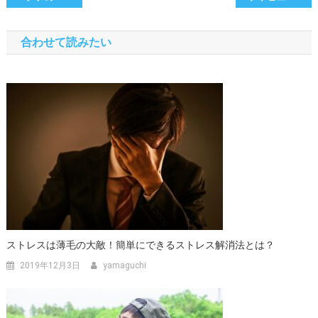
稿
合わせて読みたい
ナ
ビ
ゲ
ー
シ
ョ
ン
ストレスは薄毛の大敵！簡単にできるストレス解消法とは？
2019年12月3日
yamaguchi