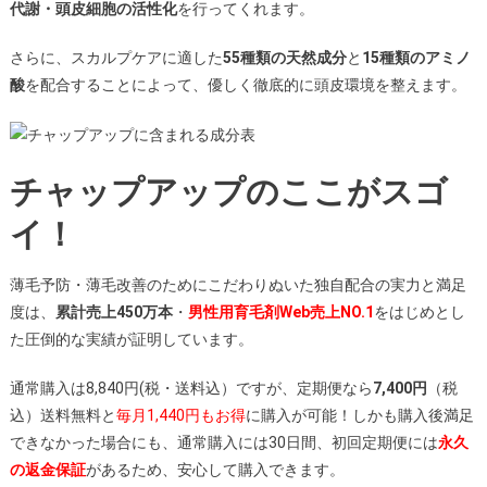
代謝・頭皮細胞の活性化
を行ってくれます。
さらに、スカルプケアに適した
55種類の天然成分
と
15種類のアミノ
酸
を配合することによって、優しく徹底的に頭皮環境を整えます。
チャップアップのここがスゴ
イ！
薄毛予防・薄毛改善のためにこだわりぬいた独自配合の実力と満足
度は、
累計売上450万本
・
男性用育毛剤Web売上NO.1
をはじめとし
た圧倒的な実績が証明しています。
通常購入は8,840円(税・送料込）ですが、定期便なら
7,400円
（税
込）送料無料と
毎月1,440円もお得
に購入が可能！しかも購入後満足
できなかった場合にも、通常購入には30日間、初回定期便には
永久
の返金保証
があるため、安心して購入できます。