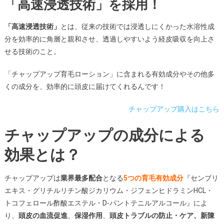
「高速浸透技術」を採用！
「高速浸透技術」
とは、従来の技術では浸透しにくかった水溶性成
分を効率的に角層と親和させ、透過しやすいよう
経皮吸収を向上さ
せる技術
のこと。
「チャップアップ育毛ローション」に含まれる有効成分やその他多
くの成分を、効率的に頭皮に届けてくれるんです！
チャップアップ購入はこちら
チャップアップの成分による
効果とは？
チャップアップは
業界最多配合
となる
5つの育毛有効成分
『センブリ
エキス・グリチルリチン酸ジカリウム・ジフェンヒドラミンHCL・
トコフェロール酢酸エステル・D-パントテニルアルコール』によ
り、
頭皮の血流促進
、
保湿作用
、
頭皮トラブルの防止・ケア、新陳