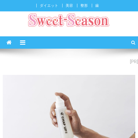
ダイエット
美容
整形
歯
sweet-season
"キレイになりたい女子"を応援するメディア
[PR]