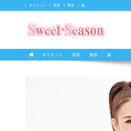
ダイエット
美容
整形
歯
sweet-season
"キレイになりたい女子"を応援するメディア
ダイエット
美容
整形
歯