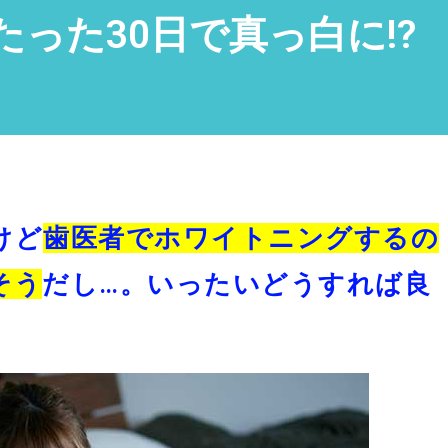
った30日で真っ白に!?
けど
歯医者でホワイトニングするの
そう
だし…。いったいどうすれば良