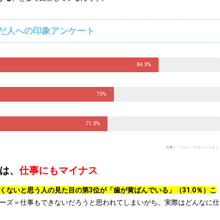
だ人への印象アンケート
84.3%
73%
71.3%
出典：「Qzoo」（http://qzoo.jp/）
は、
仕事にもマイナス
くないと思う人の見た目の第3位が「歯が黄ばんでいる」（31.0％）こ
ーズ＝仕事もできないだろうと思われてしまいがち。実際はどんなに仕