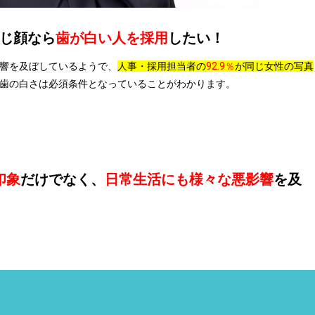
じ顔なら
歯が白い人を採用
したい！
響を及ぼしているようで、
人事・採用担当者の
92.9％
が同じ女性の写真
歯の白さは必須条件となっていることがわかります。
印象
だけでなく、
日常生活にも様々な悪影響
を及